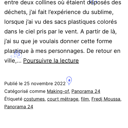
entre deux collines où étaient déposés des
déchets, j’ai fait l’expérience du sublime,
lorsque j’ai vu des sacs plastiques colorés
dans le ciel pris par le vent. A partir de là,
j’ai su que je voulais donner cette forme
plastique à mes personnages. De retour en
Solar
ville,…
Poursuivre la lecture
Noon,
Fredj
Publié le
25 novembre 2022
Moussa
Catégorisé comme
Making-of
,
Panorama 24
–
Étiqueté
costumes
,
court métrage
,
film
,
Fredj Moussa
,
Panorama 24
conception
des