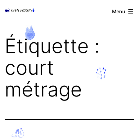
Aller
Open
Menu
au
Process
contenu
Étiquette :
court
métrage