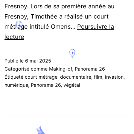
Fresnoy. Lors de sa première année au
Fresnoy, Timothée a réalisé un court
métrage intitulé Omens…
Poursuivre la
Quand
lecture
le
documentaire
Publié le
6 mai 2025
entre
Catégorisé comme
Making-of
,
Panorama 26
dans
Étiqueté
court métrage
,
documentaire
,
film
,
invasion
,
numérique
,
Panorama 26
,
végétal
la
fiction
-
Interview
de