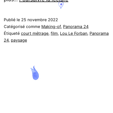
va
bohu,
Publié le
25 novembre 2022
Lou
Catégorisé comme
Making-of
,
Panorama 24
Le
Étiqueté
court métrage
,
film
,
Lou Le Forban
,
Panorama
24
,
paysage
Forban
–
Décor
hybride