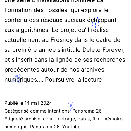
une série d’installations nommée La
Formation des Fossiles, qui explore le
contenu des réseaux sociaux échappant
aux algorithmes. Le projet qu’il réalise
actuellement au Fresnoy dans le cadre de
sa première année s’intitule Delete Forever,
et s’inscrit dans la lignée de ses recherches
précédentes autour de nos archives
Delete
numériques.…
Poursuivre la lecture
Forever,
Félix
Publié le
14 mai 2024
Côte
Catégorisé comme
Intentions
,
Panorama 26
–
Étiqueté
archive
,
court métrage
,
datas
,
film
,
mémoire
,
numérique
,
Panorama 26
,
Youtube
Interview