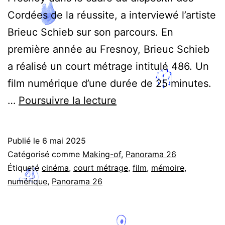
Cordées de la réussite, a interviewé l’artiste
Brieuc Schieb sur son parcours. En
première année au Fresnoy, Brieuc Schieb
a réalisé un court métrage intitulé 486. Un
film numérique d’une durée de 25 minutes.
Cinéma
…
Poursuivre la lecture
et
rituels
Publié le
6 mai 2025
humains
Catégorisé comme
Making-of
,
Panorama 26
–
Étiqueté
cinéma
,
court métrage
,
film
,
mémoire
,
numérique
,
Panorama 26
Interview
de
Brieuc