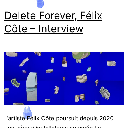
Timothée
Delete Forever, Félix
Engasser
Côte – Interview
L’artiste Félix Côte poursuit depuis 2020