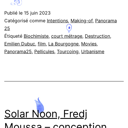
et
Publié le
15 juin 2023
100
Catégorisé comme
Intentions
,
Making-of
,
Panorama
hertz,
25
Étiqueté
Biochimiste
,
court métrage
,
Destruction
,
Emilie
Emilien Dubuc
,
film
,
La Bourgogne
,
Movies
,
Dubuc
Panorama25
,
Pellicules
,
Tourcoing
,
Urbanisme
Solar Noon, Fredj
Moussa – conception