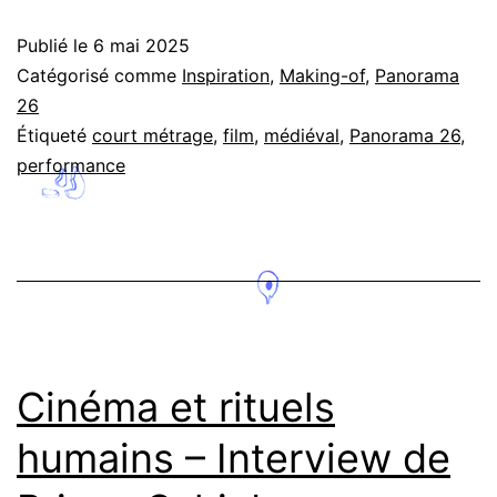
histoires
Publié le
6 mai 2025
-
Catégorisé comme
Inspiration
,
Making-of
,
Panorama
Interview
26
Étiqueté
court métrage
,
film
,
médiéval
,
Panorama 26
,
de
performance
Hantédemos
Cinéma et rituels
humains – Interview de