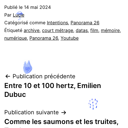
Publié le
14 mai 2024
Par
Lucie
Catégorisé comme
Intentions
,
Panorama 26
Étiqueté
archive
,
court métrage
,
datas
,
film
,
mémoire
,
numérique
,
Panorama 26
,
Youtube
Navigation
Publication précédente
Entre 10 et 100 hertz, Emilien
de
Dubuc
l’article
Publication suivante
Comme les saumons et les truites,