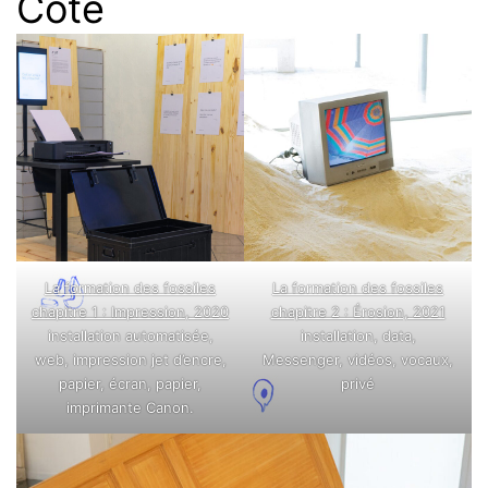
Côte
La formation des fossiles
La formation des fossiles
chapitre 1 : Impression, 2020
chapitre 2 : Érosion, 2021
installation automatisée,
installation, data,
web, impression jet d’encre,
Messenger, vidéos, vocaux,
papier, écran, papier,
privé
imprimante Canon.