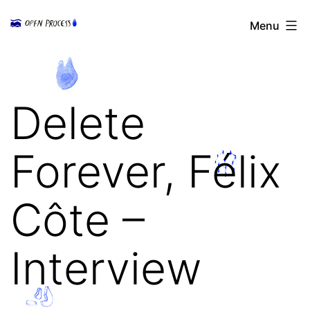
Aller
Open
Menu
au
Process
contenu
Delete
Forever, Félix
Côte –
Interview