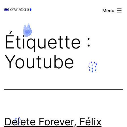
Aller
Open
Menu
au
Process
contenu
Étiquette :
Youtube
Delete Forever, Félix