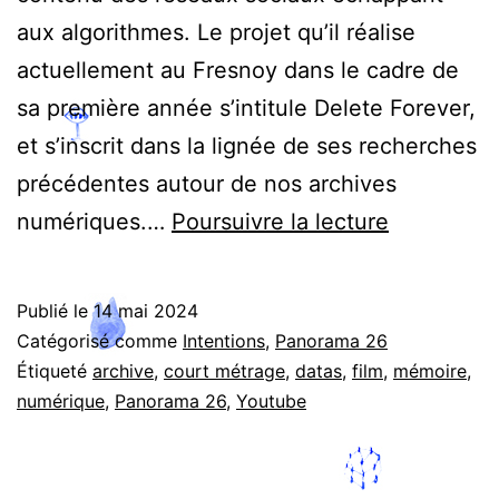
aux algorithmes. Le projet qu’il réalise
actuellement au Fresnoy dans le cadre de
sa première année s’intitule Delete Forever,
et s’inscrit dans la lignée de ses recherches
précédentes autour de nos archives
Delete
numériques.…
Poursuivre la lecture
Forever,
Félix
Publié le
14 mai 2024
Côte
Catégorisé comme
Intentions
,
Panorama 26
–
Étiqueté
archive
,
court métrage
,
datas
,
film
,
mémoire
,
numérique
,
Panorama 26
,
Youtube
Interview