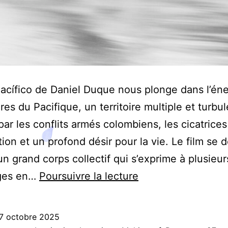
Pacífico de Daniel Duque nous plonge dans l’éne
res du Pacifique, un territoire multiple et turbul
ar les conflits armés colombiens, les cicatrices
tion et un profond désir pour la vie. Le film se 
 grand corps collectif qui s’exprime à plusieur
La
ges en…
Poursuivre la lecture
mouche,
le
7 octobre 2025
fusain