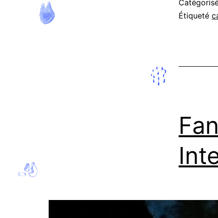
Catégori
Étiqueté
c
Fan
Int