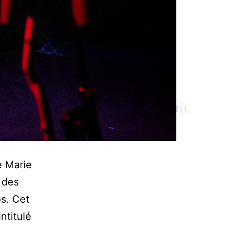
e Marie
 des
os. Cet
ntitulé