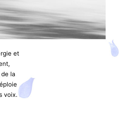
rgie et
ent,
 de la
déploie
s voix.