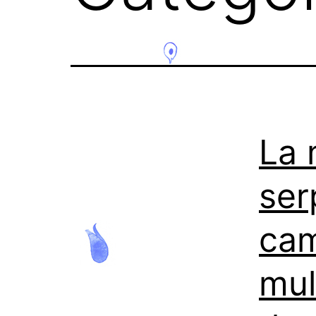
La 
ser
cam
mul