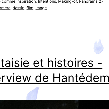
sé comme
Inspiration
,
Intentions
,
Making-of
,
Panorama 27
et
améra
,
dessin
,
film
,
image
le
serpent
magique
:
trois
caméras
taisie et histoires -
pour
erview de Hantéde
une
multiplicité
de
regards,
dans