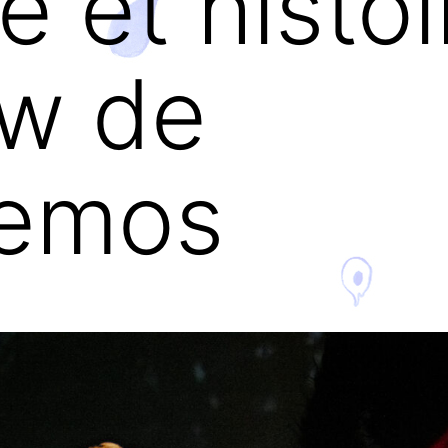
e et histoi
ew de
emos