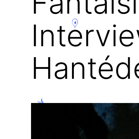
Fantaisi
Intervi
Hantéd