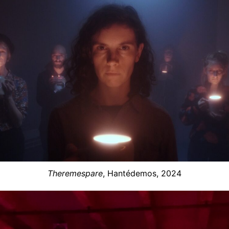
Theremespare
, Hantédemos, 2024