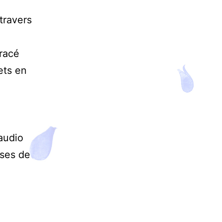
travers
racé
ets en
audio
nses de