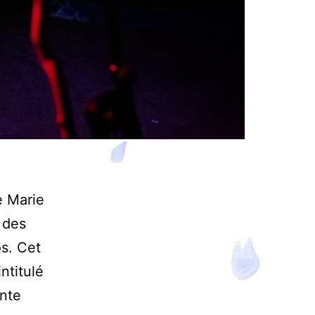
e Marie
 des
os. Cet
ntitulé
onte