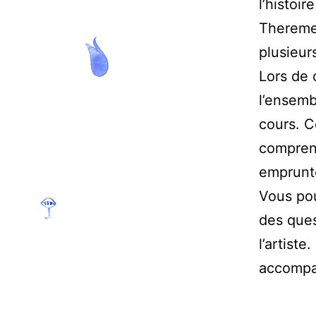
l’histoi
Theremes
plusieur
Lors de 
l’ensemb
cours. C
comprend
emprunt
Vous pou
des ques
l’artist
accompag