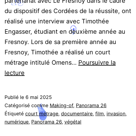
partenariat avec Le Fresnoy dans le cadre
du dispositif des Cordées de la réussite, ont
réalisé une interview avec Timothée
Engasser, étudiant en deuxième année au
Fresnoy. Lors de sa première année au
Fresnoy, Timothée a réalisé un court
métrage intitulé Omens…
Poursuivre la
Quand
lecture
le
documentaire
Publié le
6 mai 2025
entre
Catégorisé comme
Making-of
,
Panorama 26
dans
Étiqueté
court métrage
,
documentaire
,
film
,
invasion
,
numérique
,
Panorama 26
,
végétal
la
fiction