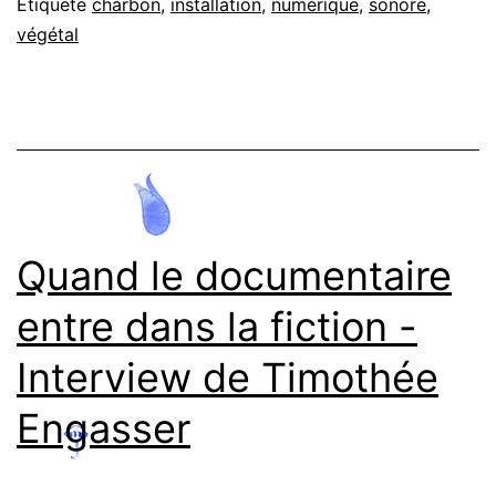
œuvre
Étiqueté
charbon
,
installation
,
numérique
,
sonore
,
végétal
sonore
d’Alan
Affichard
–
Interview
Quand le documentaire
entre dans la fiction -
Interview de Timothée
Engasser