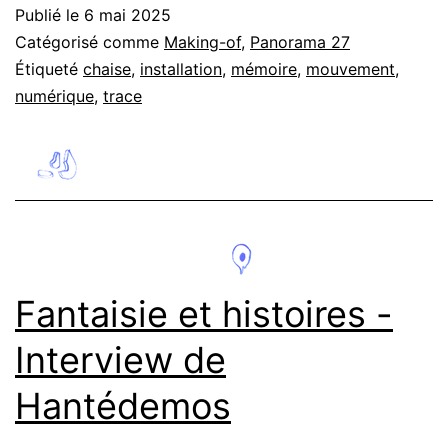
création
Publié le
6 mai 2025
d’une
Catégorisé comme
Making-of
,
Panorama 27
œuvre
Étiqueté
chaise
,
installation
,
mémoire
,
mouvement
,
numérique
,
trace
–
Installation
de
Felix
Côte
Fantaisie et histoires -
Interview de
Hantédemos