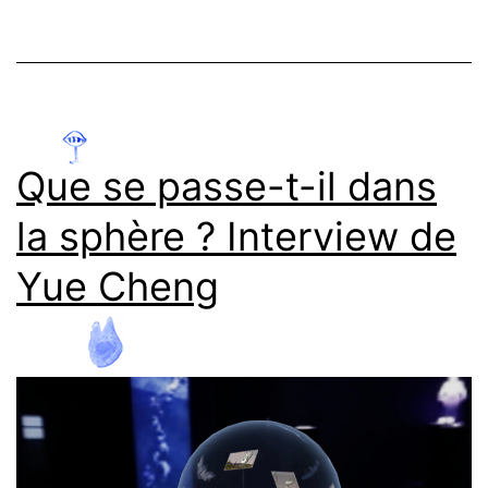
-
Interview
de
Timothée
Que se passe-t-il dans
Engasser
la sphère ? Interview de
Yue Cheng