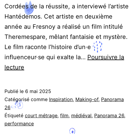
Cordées de la réussite, a interviewé l’artiste
Hantédemos. Cet artiste en deuxième
année au Fresnoy a réalisé un film intitulé
Theremespare, mêlant fantaisie et mystère.
Le film raconte l’histoire d’un·e
influenceur·se qui exalte la…
Poursuivre la
Fantaisie
lecture
et
histoires
Publié le
6 mai 2025
-
Catégorisé comme
Inspiration
,
Making-of
,
Panorama
Interview
26
Étiqueté
court métrage
,
film
,
médiéval
,
Panorama 26
,
de
performance
Hantédemos