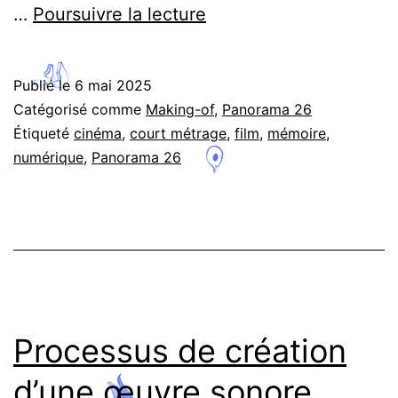
Cinéma
…
Poursuivre la lecture
et
rituels
Publié le
6 mai 2025
humains
Catégorisé comme
Making-of
,
Panorama 26
–
Étiqueté
cinéma
,
court métrage
,
film
,
mémoire
,
numérique
,
Panorama 26
Interview
de
Brieuc
Schieb
Processus de création
d’une œuvre sonore