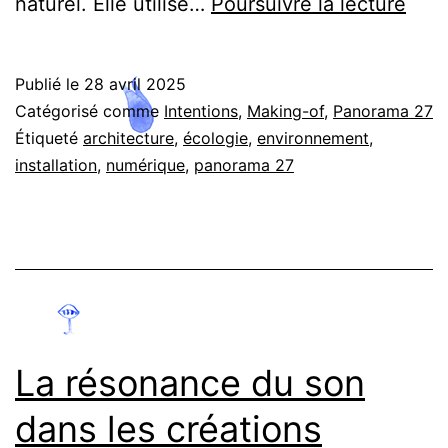
Que
naturel. Elle utilise…
Poursuivre la lecture
se
pass
Publié le
28 avril 2025
t-
Catégorisé comme
Intentions
,
Making-of
,
Panorama 27
il
Étiqueté
architecture
,
écologie
,
environnement
,
installation
,
numérique
,
panorama 27
dan
la
sph
?
Inte
de
La résonance du son
Yue
Che
dans les créations