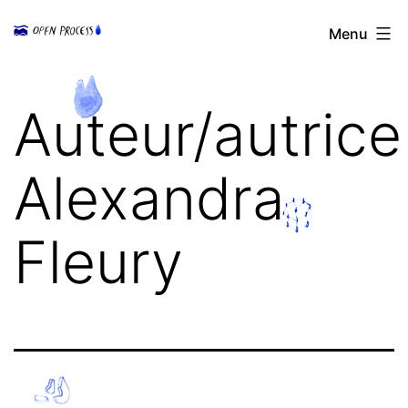
Aller
Open
Menu
au
Process
contenu
Auteur/autrice 
Alexandra
Fleury