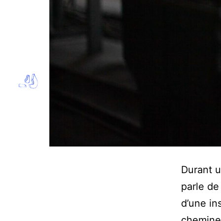
Durant u
parle de
d’une in
chemine