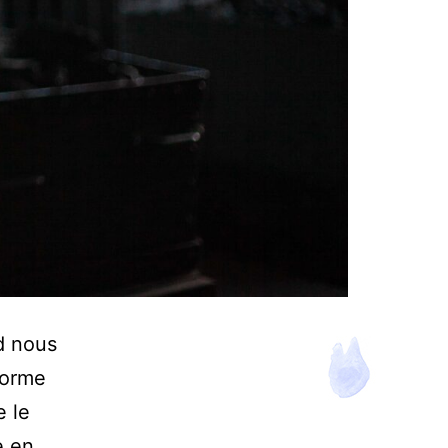
d nous
forme
e le
e en