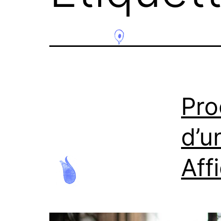
Pro
d’u
Aff