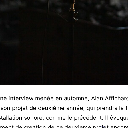
ne interview menée en automne, Alan Affichar
 son projet de deuxième année, qui prendra la 
stallation sonore, comme le précédent. Il évoqu
ment de création de ce deuxième projet encor