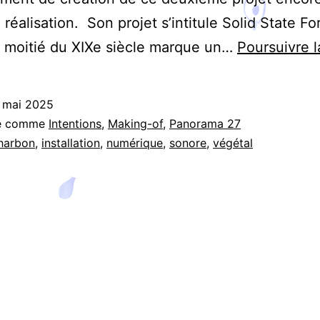
 réalisation. Son projet s’intitule Solid State Fo
 moitié du XIXe siècle marque un…
Poursuivre l
 mai 2025
sé comme
Intentions
,
Making-of
,
Panorama 27
harbon
,
installation
,
numérique
,
sonore
,
végétal