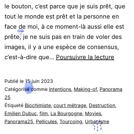
le bouton, c’est parce que je suis prêt, que
tout le monde est prêt et la personne en
face de moi, à ce moment-là aussi elle est
prête, je ne suis pas en train de voler des
images, il y a une espèce de consensus,
Entre
c’est-à-dire que…
Poursuivre la lecture
10
et
Publié le
15 juin 2023
100
Catégorisé comme
Intentions
,
Making-of
,
Panorama
hertz,
25
Étiqueté
Biochimiste
,
court métrage
,
Destruction
,
Emilie
Emilien Dubuc
,
film
,
La Bourgogne
,
Movies
,
Dubuc
Panorama25
,
Pellicules
,
Tourcoing
,
Urbanisme