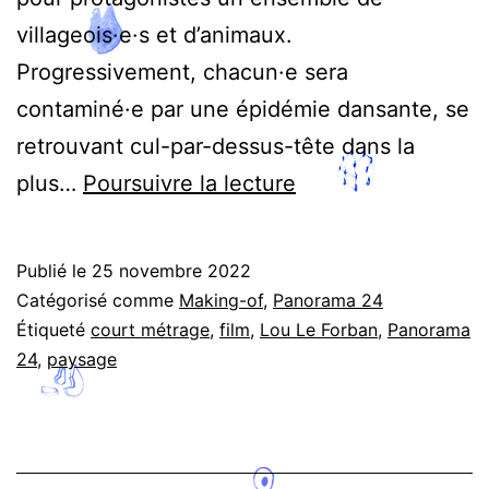
villageois·e·s et d’animaux.
Progressivement, chacun·e sera
contaminé·e par une épidémie dansante, se
retrouvant cul-par-dessus-tête dans la
Tohu
plus…
Poursuivre la lecture
va
bohu,
Publié le
25 novembre 2022
Lou
Catégorisé comme
Making-of
,
Panorama 24
Le
Étiqueté
court métrage
,
film
,
Lou Le Forban
,
Panorama
24
,
paysage
Forban
–
Décor
hybride