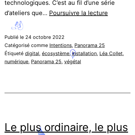
technologiques. C’est au fil d’une série
Digitalis
d’ateliers que…
Poursuivre la lecture
–
intention
Publié le
24 octobre 2022
de
Catégorisé comme
Intentions
,
Panorama 25
Léa
Étiqueté
digital
,
écosystème
,
installation
,
Léa Collet
,
numérique
,
Panorama 25
,
végétal
Collet
Le plus ordinaire, le plus