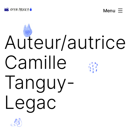
Aller
Open
Menu
au
Process
contenu
Auteur/autrice 
Camille
Tanguy-
Legac