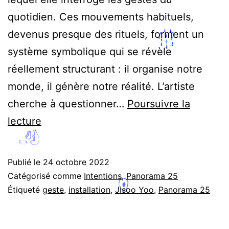
quotidien. Ces mouvements habituels,
devenus presque des rituels, forment un
système symbolique qui se révèle
réellement structurant : il organise notre
monde, il génère notre réalité. L’artiste
cherche à questionner…
Poursuivre la
Le
lecture
plus
ordinaire,
Publié le
24 octobre 2022
le
Catégorisé comme
Intentions
,
Panorama 25
plus
Étiqueté
geste
,
installation
,
Jisoo Yoo
,
Panorama 25
illusoire
–