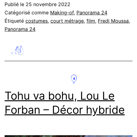
Fredj
Publié le
25 novembre 2022
Moussa
Catégorisé comme
Making-of
,
Panorama 24
–
Étiqueté
costumes
,
court métrage
,
film
,
Fredj Moussa
,
Panorama 24
conception
des
costumes
Tohu va bohu, Lou Le
Forban – Décor hybride